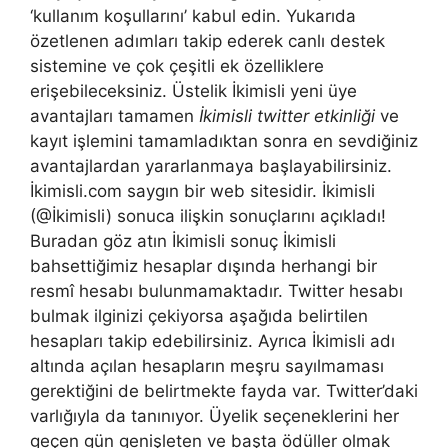
‘kullanım koşullarını’ kabul edin. Yukarıda
özetlenen adımları takip ederek canlı destek
sistemine ve çok çeşitli ek özelliklere
erişebileceksiniz. Üstelik İkimisli yeni üye
avantajları tamamen
İkimisli twitter etkinliği
ve
kayıt işlemini tamamladıktan sonra en sevdiğiniz
avantajlardan yararlanmaya başlayabilirsiniz.
İkimisli.com saygın bir web sitesidir. İkimisli
(@İkimisli) sonuca ilişkin sonuçlarını açıkladı!
Buradan göz atın İkimisli sonuç İkimisli
bahsettiğimiz hesaplar dışında herhangi bir
resmî hesabı bulunmamaktadır. Twitter hesabı
bulmak ilginizi çekiyorsa aşağıda belirtilen
hesapları takip edebilirsiniz. Ayrıca İkimisli adı
altında açılan hesapların meşru sayılmaması
gerektiğini de belirtmekte fayda var. Twitter’daki
varlığıyla da tanınıyor. Üyelik seçeneklerini her
geçen gün genişleten ve başta ödüller olmak