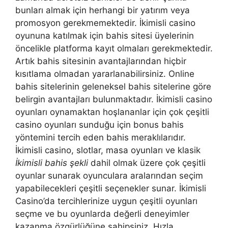
bunları almak için herhangi bir yatırım veya
promosyon gerekmemektedir. İkimisli casino
oyununa katılmak için bahis sitesi üyelerinin
öncelikle platforma kayıt olmaları gerekmektedir.
Artık bahis sitesinin avantajlarından hiçbir
kısıtlama olmadan yararlanabilirsiniz. Online
bahis sitelerinin geleneksel bahis sitelerine göre
belirgin avantajları bulunmaktadır. İkimisli casino
oyunları oynamaktan hoşlananlar için çok çeşitli
casino oyunları sunduğu için bonus bahis
yöntemini tercih eden bahis meraklılarıdır.
İkimisli casino, slotlar, masa oyunları ve klasik
İkimisli bahis şekli
dahil olmak üzere çok çeşitli
oyunlar sunarak oyunculara aralarından seçim
yapabilecekleri çeşitli seçenekler sunar. İkimisli
Casino’da tercihlerinize uygun çeşitli oyunları
seçme ve bu oyunlarda değerli deneyimler
kazanma özgürlüğüne sahipsiniz. Hızla