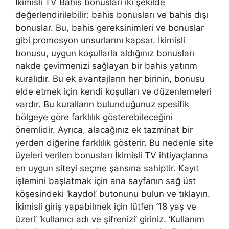
İkimisli TV Bahis bonusları iki şekilde
değerlendirilebilir: bahis bonusları ve bahis dışı
bonuslar. Bu, bahis gereksinimleri ve bonuslar
gibi promosyon unsurlarını kapsar. İkimisli
bonusu, uygun koşullarla aldığınız bonusları
nakde çevirmenizi sağlayan bir bahis yatırım
kuralıdır. Bu ek avantajların her birinin, bonusu
elde etmek için kendi koşulları ve düzenlemeleri
vardır. Bu kuralların bulunduğunuz spesifik
bölgeye göre farklılık gösterebileceğini
önemlidir. Ayrıca, alacağınız ek tazminat bir
yerden diğerine farklılık gösterir. Bu nedenle site
üyeleri verilen bonusları İkimisli TV ihtiyaçlarına
en uygun siteyi seçme şansına sahiptir. Kayıt
işlemini başlatmak için ana sayfanın sağ üst
köşesindeki ‘kaydol’ butonunu bulun ve tıklayın.
İkimisli giriş yapabilmek için lütfen ’18 yaş ve
üzeri’ ‘kullanıcı adı ve şifrenizi’ giriniz. ‘Kullanım