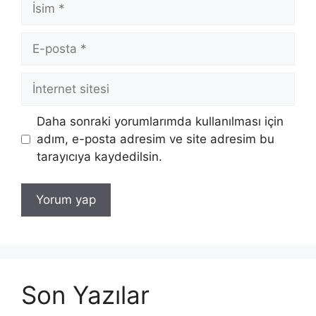
E-
posta
İnternet
sitesi
Daha sonraki yorumlarımda kullanılması için
adım, e-posta adresim ve site adresim bu
tarayıcıya kaydedilsin.
Son Yazılar