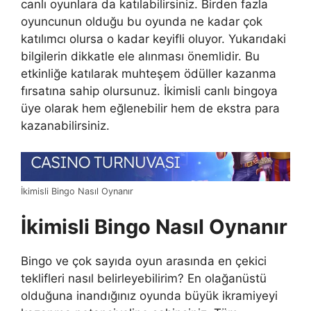
canlı oyunlara da katılabilirsiniz. Birden fazla
oyuncunun olduğu bu oyunda ne kadar çok
katılımcı olursa o kadar keyifli oluyor. Yukarıdaki
bilgilerin dikkatle ele alınması önemlidir. Bu
etkinliğe katılarak muhteşem ödüller kazanma
fırsatına sahip olursunuz. İkimisli canlı bingoya
üye olarak hem eğlenebilir hem de ekstra para
kazanabilirsiniz.
İkimisli Bingo Nasıl Oynanır
İkimisli Bingo Nasıl Oynanır
Bingo ve çok sayıda oyun arasında en çekici
teklifleri nasıl belirleyebilirim? En olağanüstü
olduğuna inandığınız oyunda büyük ikramiyeyi