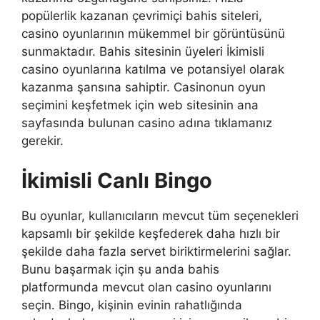
popülerlik kazanan çevrimiçi bahis siteleri,
casino oyunlarının mükemmel bir görüntüsünü
sunmaktadır. Bahis sitesinin üyeleri İkimisli
casino oyunlarına katılma ve potansiyel olarak
kazanma şansına sahiptir. Casinonun oyun
seçimini keşfetmek için web sitesinin ana
sayfasında bulunan casino adına tıklamanız
gerekir.
İkimisli Canlı Bingo
Bu oyunlar, kullanıcıların mevcut tüm seçenekleri
kapsamlı bir şekilde keşfederek daha hızlı bir
şekilde daha fazla servet biriktirmelerini sağlar.
Bunu başarmak için şu anda bahis
platformunda mevcut olan casino oyunlarını
seçin. Bingo, kişinin evinin rahatlığında