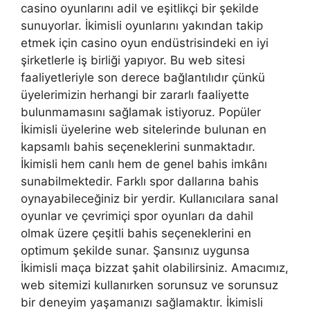
casino oyunlarını adil ve eşitlikçi bir şekilde
sunuyorlar. İkimisli oyunlarını yakından takip
etmek için casino oyun endüstrisindeki en iyi
şirketlerle iş birliği yapıyor. Bu web sitesi
faaliyetleriyle son derece bağlantılıdır çünkü
üyelerimizin herhangi bir zararlı faaliyette
bulunmamasını sağlamak istiyoruz. Popüler
İkimisli üyelerine web sitelerinde bulunan en
kapsamlı bahis seçeneklerini sunmaktadır.
İkimisli hem canlı hem de genel bahis imkânı
sunabilmektedir. Farklı spor dallarına bahis
oynayabileceğiniz bir yerdir. Kullanıcılara sanal
oyunlar ve çevrimiçi spor oyunları da dahil
olmak üzere çeşitli bahis seçeneklerini en
optimum şekilde sunar. Şansınız uygunsa
İkimisli maça bizzat şahit olabilirsiniz. Amacımız,
web sitemizi kullanırken sorunsuz ve sorunsuz
bir deneyim yaşamanızı sağlamaktır. İkimisli