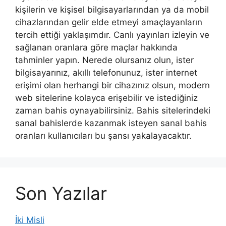
kişilerin ve kişisel bilgisayarlarından ya da mobil
cihazlarından gelir elde etmeyi amaçlayanların
tercih ettiği yaklaşımdır. Canlı yayınları izleyin ve
sağlanan oranlara göre maçlar hakkında
tahminler yapın. Nerede olursanız olun, ister
bilgisayarınız, akıllı telefonunuz, ister internet
erişimi olan herhangi bir cihazınız olsun, modern
web sitelerine kolayca erişebilir ve istediğiniz
zaman bahis oynayabilirsiniz. Bahis sitelerindeki
sanal bahislerde kazanmak isteyen sanal bahis
oranları kullanıcıları bu şansı yakalayacaktır.
Son Yazılar
İki Misli