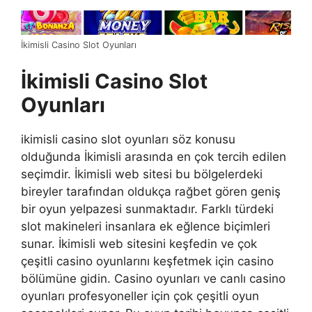
İkimisli Casino Slot Oyunları
İkimisli Casino Slot
Oyunları
ikimisli casino slot oyunları söz konusu
olduğunda İkimisli arasında en çok tercih edilen
seçimdir. İkimisli web sitesi bu bölgelerdeki
bireyler tarafından oldukça rağbet gören geniş
bir oyun yelpazesi sunmaktadır. Farklı türdeki
slot makineleri insanlara ek eğlence biçimleri
sunar. İkimisli web sitesini keşfedin ve çok
çeşitli casino oyunlarını keşfetmek için casino
bölümüne gidin. Casino oyunları ve canlı casino
oyunları profesyoneller için çok çeşitli oyun