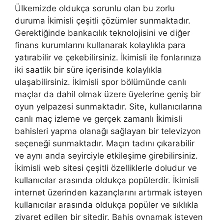
Ülkemizde oldukça sorunlu olan bu zorlu
duruma İkimisli çeşitli çözümler sunmaktadır.
Gerektiğinde bankacılık teknolojisini ve diğer
finans kurumlarını kullanarak kolaylıkla para
yatırabilir ve çekebilirsiniz. İkimisli ile fonlarınıza
iki saatlik bir süre içerisinde kolaylıkla
ulaşabilirsiniz. İkimisli spor bölümünde canlı
maçlar da dahil olmak üzere üyelerine geniş bir
oyun yelpazesi sunmaktadır. Site, kullanıcılarına
canlı maç izleme ve gerçek zamanlı İkimisli
bahisleri yapma olanağı sağlayan bir televizyon
seçeneği sunmaktadır. Maçın tadını çıkarabilir
ve aynı anda seyirciyle etkileşime girebilirsiniz.
İkimisli web sitesi çeşitli özelliklerle doludur ve
kullanıcılar arasında oldukça popülerdir. İkimisli
internet üzerinden kazançlarını artırmak isteyen
kullanıcılar arasında oldukça popüler ve sıklıkla
ziyaret edilen bir sitedir. Bahis oynamak isteyen