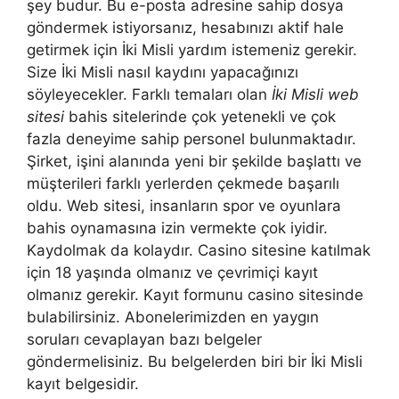
şey budur. Bu e-posta adresine sahip dosya
göndermek istiyorsanız, hesabınızı aktif hale
getirmek için İki Misli yardım istemeniz gerekir.
Size İki Misli nasıl kaydını yapacağınızı
söyleyecekler. Farklı temaları olan
İki Misli web
sitesi
bahis sitelerinde çok yetenekli ve çok
fazla deneyime sahip personel bulunmaktadır.
Şirket, işini alanında yeni bir şekilde başlattı ve
müşterileri farklı yerlerden çekmede başarılı
oldu. Web sitesi, insanların spor ve oyunlara
bahis oynamasına izin vermekte çok iyidir.
Kaydolmak da kolaydır. Casino sitesine katılmak
için 18 yaşında olmanız ve çevrimiçi kayıt
olmanız gerekir. Kayıt formunu casino sitesinde
bulabilirsiniz. Abonelerimizden en yaygın
soruları cevaplayan bazı belgeler
göndermelisiniz. Bu belgelerden biri bir İki Misli
kayıt belgesidir.