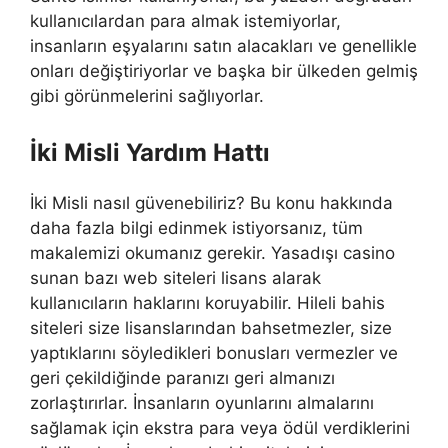
kullanıcılardan para almak istemiyorlar,
insanların eşyalarını satın alacakları ve genellikle
onları değiştiriyorlar ve başka bir ülkeden gelmiş
gibi görünmelerini sağlıyorlar.
İki Misli Yardım Hattı
İki Misli nasıl güvenebiliriz? Bu konu hakkında
daha fazla bilgi edinmek istiyorsanız, tüm
makalemizi okumanız gerekir. Yasadışı casino
sunan bazı web siteleri lisans alarak
kullanıcıların haklarını koruyabilir. Hileli bahis
siteleri size lisanslarından bahsetmezler, size
yaptıklarını söyledikleri bonusları vermezler ve
geri çekildiğinde paranızı geri almanızı
zorlaştırırlar. İnsanların oyunlarını almalarını
sağlamak için ekstra para veya ödül verdiklerini