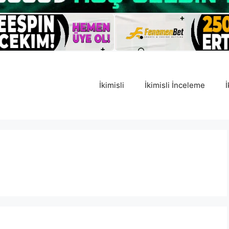
İkimisli
İkimisli İnceleme
İ