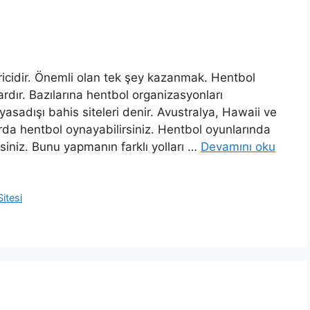
vericidir. Önemli olan tek şey kazanmak. Hentbol
rdır. Bazılarına hentbol organizasyonları
i yasadışı bahis siteleri denir. Avustralya, Hawaii ve
rda hentbol oynayabilirsiniz. Hentbol oyunlarında
siniz. Bunu yapmanın farklı yolları …
Devamını oku
Sitesi