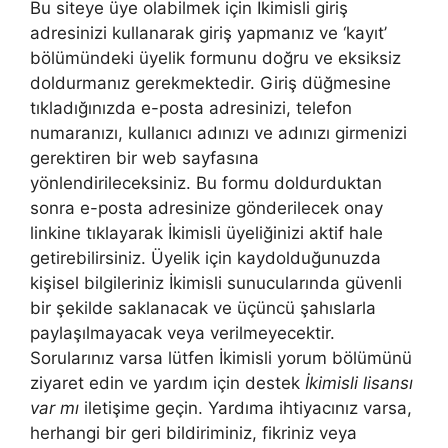
Bu siteye üye olabilmek için İkimisli giriş
adresinizi kullanarak giriş yapmanız ve ‘kayıt’
bölümündeki üyelik formunu doğru ve eksiksiz
doldurmanız gerekmektedir. Giriş düğmesine
tıkladığınızda e-posta adresinizi, telefon
numaranızı, kullanıcı adınızı ve adınızı girmenizi
gerektiren bir web sayfasına
yönlendirileceksiniz. Bu formu doldurduktan
sonra e-posta adresinize gönderilecek onay
linkine tıklayarak İkimisli üyeliğinizi aktif hale
getirebilirsiniz. Üyelik için kaydolduğunuzda
kişisel bilgileriniz İkimisli sunucularında güvenli
bir şekilde saklanacak ve üçüncü şahıslarla
paylaşılmayacak veya verilmeyecektir.
Sorularınız varsa lütfen İkimisli yorum bölümünü
ziyaret edin ve yardım için destek
İkimisli lisansı
var mı
iletişime geçin. Yardıma ihtiyacınız varsa,
herhangi bir geri bildiriminiz, fikriniz veya