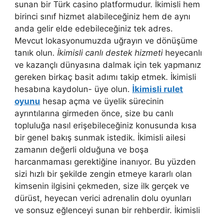
sunan bir Türk casino platformudur. İkimisli hem
birinci sınıf hizmet alabileceğiniz hem de aynı
anda gelir elde edebileceğiniz tek adres.
Mevcut lokasyonumuzda uğrayın ve dönüşüme
tanık olun.
İkimisli canlı destek hizmeti
heyecanlı
ve kazançlı dünyasına dalmak için tek yapmanız
gereken birkaç basit adımı takip etmek. İkimisli
hesabına kaydolun- üye olun.
İkimisli rulet
oyunu
hesap açma ve üyelik sürecinin
ayrıntılarına girmeden önce, size bu canlı
topluluğa nasıl erişebileceğiniz konusunda kısa
bir genel bakış sunmak istedik. İkimisli ailesi
zamanın değerli olduğuna ve boşa
harcanmaması gerektiğine inanıyor. Bu yüzden
sizi hızlı bir şekilde zengin etmeye kararlı olan
kimsenin ilgisini çekmeden, size ilk gerçek ve
dürüst, heyecan verici adrenalin dolu oyunları
ve sonsuz eğlenceyi sunan bir rehberdir. İkimisli