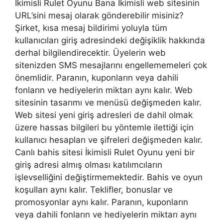
İkimisli Rulet Oyunu Bana İkimisli web sitesinin
URL’sini mesaj olarak gönderebilir misiniz?
Şirket, kısa mesaj bildirimi yoluyla tüm
kullanıcıları giriş adresindeki değişiklik hakkında
derhal bilgilendirecektir. Üyelerin web
sitenizden SMS mesajlarını engellememeleri çok
önemlidir. Paranın, kuponların veya dahili
fonların ve hediyelerin miktarı aynı kalır. Web
sitesinin tasarımı ve menüsü değişmeden kalır.
Web sitesi yeni giriş adresleri de dahil olmak
üzere hassas bilgileri bu yöntemle ilettiği için
kullanıcı hesapları ve şifreleri değişmeden kalır.
Canlı bahis sitesi İkimisli Rulet Oyunu yeni bir
giriş adresi almış olması katılımcıların
işlevselliğini değiştirmemektedir. Bahis ve oyun
koşulları aynı kalır. Teklifler, bonuslar ve
promosyonlar aynı kalır. Paranın, kuponların
veya dahili fonların ve hediyelerin miktarı aynı