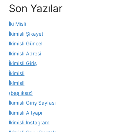
Son Yazılar
İki Misli
İkimisli Şikayet
İkimisli Güncel
İkimisli Adresi
İkimisli Giriş
İkimisli
İkimisli
(başlıksız)
İkimisli Giriş Sayfası
İkimisli Altyapı
İkimisli İnstagram