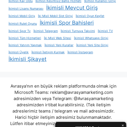
İkimisli Kaç Oldu
İkimisli Kesintisiz Bahis Hizmeti
İkimisli Kullanıcı Girişi
İkimisli Mevcut Giriş
İkimisli Lisans Numarası
İkimisli Mobil Giriş
İki Misli Mobil Slot Girişi
İkimisli Oyun Keşfet
İkimisli Spor Bahisleri
İkimisli Rulet Oyunu
İkimisli Spor Tv
İkimisli Telegram
İkimisli Turnuva Takvimi
İkimisli TV
İkimisli Tüm Hizmetleri
İki Misli Web Sitesi
İkimisli Whatsapp Girişi
İkimisli Yatırım Yapmak
İkimisli Yeni Kurallar
İkimisli Yeni Site Girişi
İkimisli Üyelik
İkimisli İletişim Kurmak
İkimisli İnstagram
İkimisli Şikayet
Avrasya'nın en büyük reklam platformunda olmak için
Microsoft Teams:
reklam@avrasyamarketing.com
adresimizden veya Telegram: @Avrasyamarketing
adresimizden irtibat kurabilirsiniz. (Tek iletişim
adreslerimiz teams / telegram ve mail adresimizdir.
Harici hiçbir iletişim adresimiz bulunmamaktadır.
Lütfen itibar etmeyiniz.) Türkiye yasalarına göre 7258