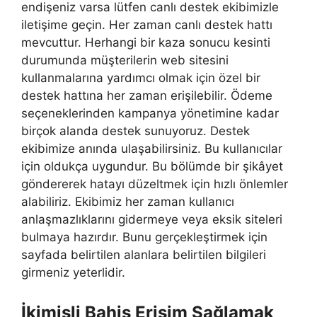
endişeniz varsa lütfen canlı destek ekibimizle
iletişime geçin. Her zaman canlı destek hattı
mevcuttur. Herhangi bir kaza sonucu kesinti
durumunda müşterilerin web sitesini
kullanmalarına yardımcı olmak için özel bir
destek hattına her zaman erişilebilir. Ödeme
seçeneklerinden kampanya yönetimine kadar
birçok alanda destek sunuyoruz. Destek
ekibimize anında ulaşabilirsiniz. Bu kullanıcılar
için oldukça uygundur. Bu bölümde bir şikâyet
göndererek hatayı düzeltmek için hızlı önlemler
alabiliriz. Ekibimiz her zaman kullanıcı
anlaşmazlıklarını gidermeye veya eksik siteleri
bulmaya hazırdır. Bunu gerçekleştirmek için
sayfada belirtilen alanlara belirtilen bilgileri
girmeniz yeterlidir.
İkimisli Bahis Erişim Sağlamak