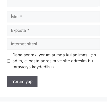
İsim
E-
posta
İnternet
sitesi
Daha sonraki yorumlarımda kullanılması için
adım, e-posta adresim ve site adresim bu
tarayıcıya kaydedilsin.