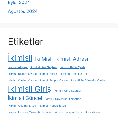
Eylül 2024
Ağustos 2024
Etiketler
İkimisli
İki Misli
İkimisli Adresi
İkimisli Altyapı
İki Misli Ana Sayfası
İkimisli Bahis Şekli
İkimisli Bakara Oyunu
İkimisli Bonus
İkimisli Canlı Destek
İkimisli Casino Oyunu
İkimisli E-spor Oyunu
İkimisli En Güvenilir Casino
İkimisli Giriş
İkimisli Giriş Sayfası
İkimisli Güncel
İkimisli Güvenilir Hizmetleri
İkimisli Güvenli Sitesi
İkimisli Hesap İptali
İkimisli Hızlı ve Güvenilir Ödeme
İkimisli Jackpot Girişi
İkimisli Kayıt